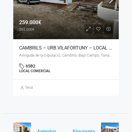
259.000€
265.000€
CAMBRILS – URB.VILAFORTUNY – LOCAL COMERCIAL DE 230 M2 APROX. – LN
Avinguda de la Diputació, Cambrils, Bajo Campo, Tarragona, Cataluña, 43850, España
65B2
LOCAL COMERCIAL
Teval
Anterior
Siguiente