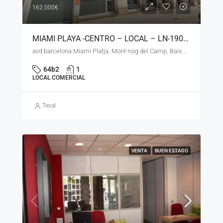
162.000€
MIAMI PLAYA -CENTRO – LOCAL – LN-190326 –
avd barcelona Miami Platja, Mont-roig del Camp, Baix Camp, Tarragona, Catalunya, 43300, España
64b2
1
LOCAL COMERCIAL
Teval
VENTA
BUEN ESTADO