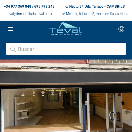
+34 977 369 848 / 695 798 248
c/ Neptu 34 Urb. Tarraco - CAMBRILS
teval@inmobiliaria-teval.com
c/ Mestral, 8 local 13, Horta de Santa Maria