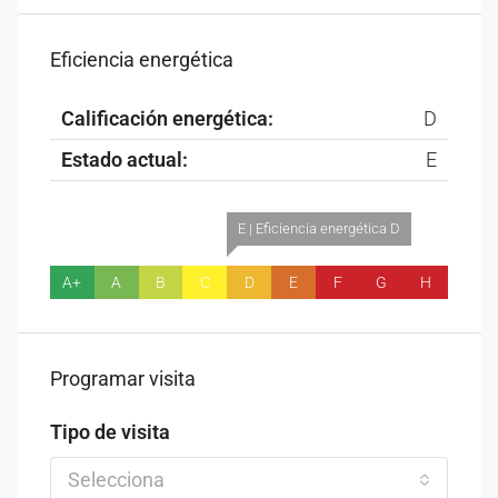
Eficiencia energética
Calificación energética:
D
Estado actual:
E
E | Eficiencia energética D
A+
A
B
C
D
E
F
G
H
Programar visita
Tipo de visita
Selecciona