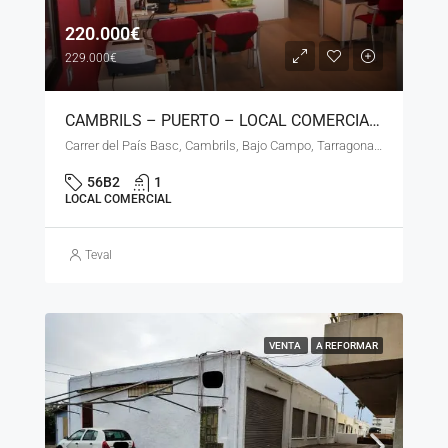
220.000€
229.000€
CAMBRILS – PUERTO – LOCAL COMERCIAL DE 75 M2 – LN – EVA – 11423
Carrer del País Basc, Cambrils, Bajo Campo, Tarragona, Cataluña, 43850, España
56B2
1
LOCAL COMERCIAL
Teval
VENTA
A REFORMAR