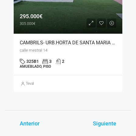
295.000€
305.000€
CAMBRILS- URB.HORTA DE SANTA MARIA – PISO – LS – 040725
calle mestral 14
325B1
3
2
AMUEBLADO, PISO
Teval
Anterior
Siguiente