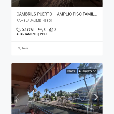
CAMBRILS PUERTO – AMPLIO PISO FAMILIAR EN LA RAMBLA – LN – 121125
RAMBLA JAUME I 43850
X317B1
5
2
APARTAMENTO, PISO
Teval
VENTA
BUEN ESTADO