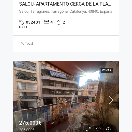
SALOU- APARTAMENTO CERCA DE LA PLAYA PONIENTE – LN- 240426
Salou, Tarragonès, Tarragona, Catalunya, 43840, España
X324B1
4
2
PISO
Teval
VENTA
275.000€
285.000€