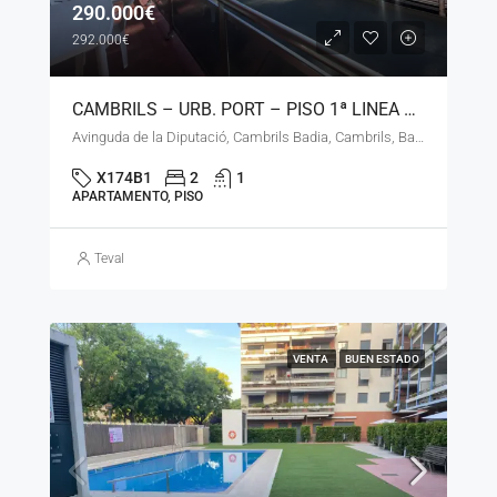
290.000€
292.000€
CAMBRILS – URB. PORT – PISO 1ª LINEA DEL MAR – LN – 121125
Avinguda de la Diputació, Cambrils Badia, Cambrils, Baix Camp, Tarragona, Catalunya, 43850, España
X174B1
2
1
APARTAMENTO, PISO
Teval
VENTA
BUEN ESTADO