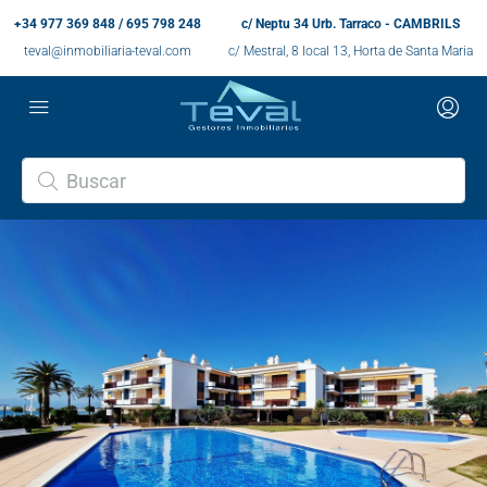
+34 977 369 848 / 695 798 248
c/ Neptu 34 Urb. Tarraco - CAMBRILS
teval@inmobiliaria-teval.com
c/ Mestral, 8 local 13, Horta de Santa Maria