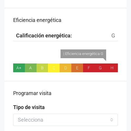
Eficiencia energética
Calificación energética:
G
| Eficiencia energética G
A+
A
B
C
D
E
F
G
H
Programar visita
Tipo de visita
Selecciona