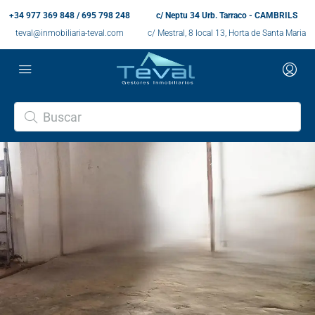
+34 977 369 848 / 695 798 248
c/ Neptu 34 Urb. Tarraco - CAMBRILS
teval@inmobiliaria-teval.com
c/ Mestral, 8 local 13, Horta de Santa Maria