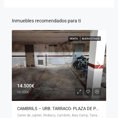
Inmuebles recomendados para ti
VENTA
BUEN ESTADO
14.500€
16.000€
CAMBRILS – URB. TARRACO- PLAZA DE PARKING SUBTERRANEA – LS – 90726
Carrer de Júpiter, l'Ardiaca, Cambrils, Baix Camp, Tarragona, Catalunya, 43850, España