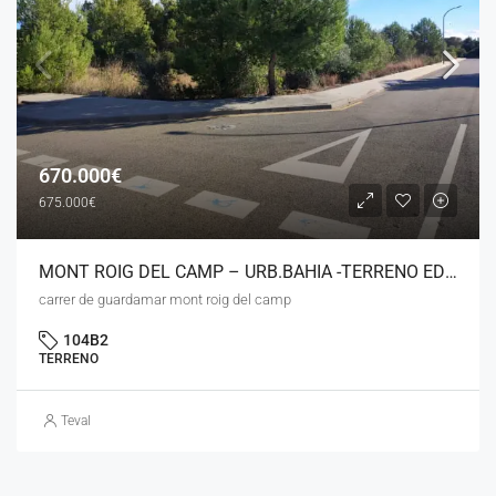
670.000€
675.000€
MONT ROIG DEL CAMP – URB.BAHIA -TERRENO EDIFICABLE DE 5721 M2 A 600 METROS DE LA PLAYA
carrer de guardamar mont roig del camp
104B2
TERRENO
Teval