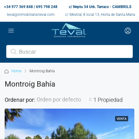
+34 977 369 848 / 695 798 248
c/ Neptu 34 Urb. Tarraco - CAMBRILS
teval@inmobiliaria-teval.com
c/ Mestral, 8 local 13, Horta de Santa Maria
Home
Montroig Bahía
Montroig Bahía
Orden por defecto
Ordenar por:
1 Propiedad
VENTA