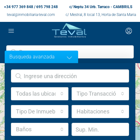
+34 977 369 848 / 695 798 248
c/ Neptu 34 Urb. Tarraco - CAMBRILS
teval@inmobiliaria-teval.com
c/ Mestral, 8 local 13, Horta de Santa Maria
Busqueda avanzada
Todas las ubicaciones
Tipo Transacción
Tipo De Inmueble
Habitaciones
Baños