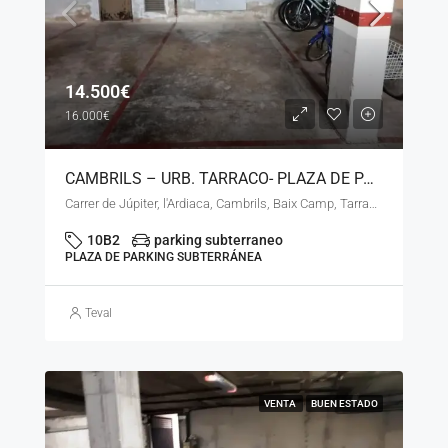
14.500€
16.000€
CAMBRILS – URB. TARRACO- PLAZA DE PARKING SUBTERRANEA – LS – 90726
Carrer de Júpiter, l'Ardiaca, Cambrils, Baix Camp, Tarragona, Catalunya, 43850, España
10B2
parking subterraneo
PLAZA DE PARKING SUBTERRÁNEA
Teval
VENTA
BUEN ESTADO