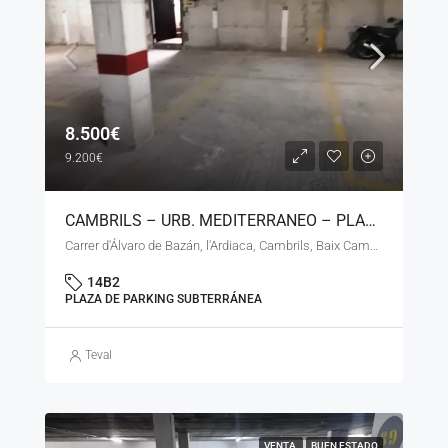
8.500€
9.200€
CAMBRILS – URB. MEDITERRANEO – PLAZA DE PARKING SUBTERRANEA – LS – 90925
Carrer d'Álvaro de Bazán, l'Ardiaca, Cambrils, Baix Camp, Tarragona, Catalunya, 43850, España
14B2
PLAZA DE PARKING SUBTERRÁNEA
Teval
VENTA
BUEN ESTADO