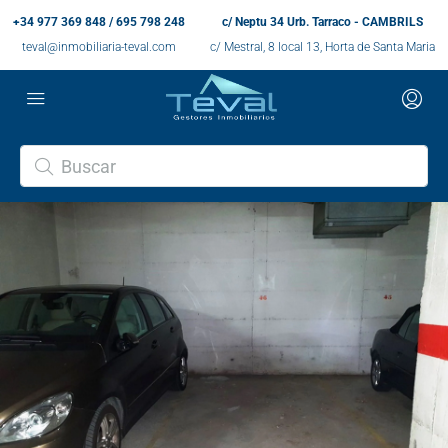
+34 977 369 848 / 695 798 248
c/ Neptu 34 Urb. Tarraco - CAMBRILS
teval@inmobiliaria-teval.com
c/ Mestral, 8 local 13, Horta de Santa Maria