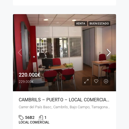
VENTA
BUEN ESTADO
220.000€
229.000€
CAMBRILS – PUERTO – LOCAL COMERCIAL DE 75 M2 – LN – EVA – 11423
Carrer del País Basc, Cambrils, Bajo Campo, Tarragona, Cataluña, 43850, España
56B2
1
LOCAL COMERCIAL