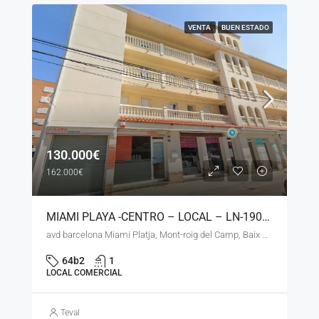
VENTA
BUEN ESTADO
130.000€
162.000€
MIAMI PLAYA -CENTRO – LOCAL – LN-190326 –
avd barcelona Miami Platja, Mont-roig del Camp, Baix Camp, Tarragona, Catalunya, 43300, España
64b2
1
LOCAL COMERCIAL
Teval