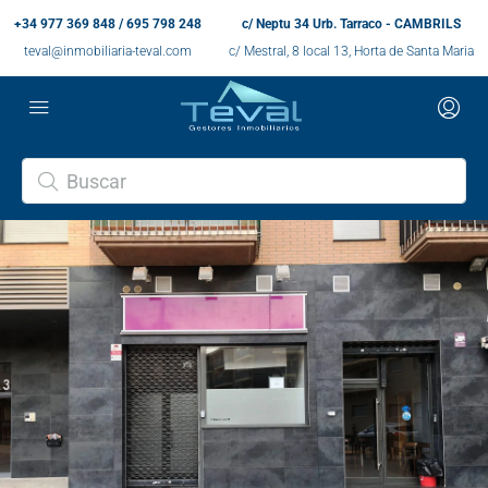
+34 977 369 848 / 695 798 248
c/ Neptu 34 Urb. Tarraco - CAMBRILS
teval@inmobiliaria-teval.com
c/ Mestral, 8 local 13, Horta de Santa Maria