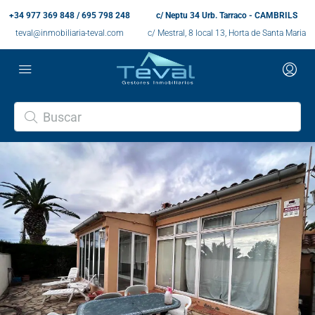
+34 977 369 848 / 695 798 248
c/ Neptu 34 Urb. Tarraco - CAMBRILS
teval@inmobiliaria-teval.com
c/ Mestral, 8 local 13, Horta de Santa Maria