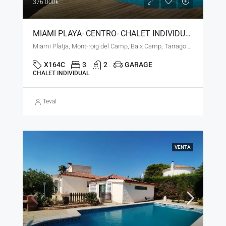
376.000€
MIAMI PLAYA- CENTRO- CHALET INDIVIDUAL CON LICENCIA TURÍSTICA – LN – 270226
Miami Platja, Mont-roig del Camp, Baix Camp, Tarragona, Catalunya, 43300, España
X164C
3
2
GARAGE
CHALET INDIVIDUAL
Teval
VENTA