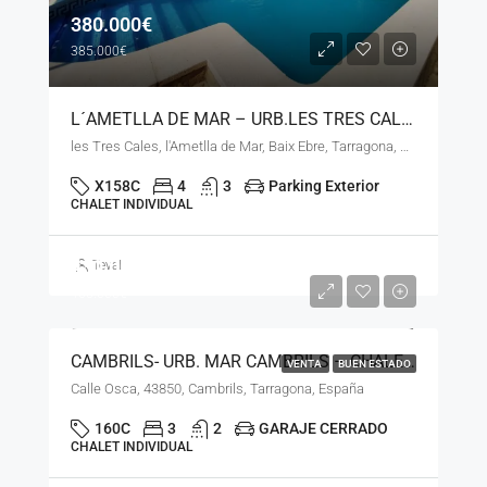
380.000€
385.000€
L´AMETLLA DE MAR – URB.LES TRES CALES- CHALET INDEPENDIENTE- LN-21825
les Tres Cales, l'Ametlla de Mar, Baix Ebre, Tarragona, Catalunya, 43860, España
X158C
4
3
Parking Exterior
CHALET INDIVIDUAL
430.000€
Teval
465.000€
CAMBRILS- URB. MAR CAMBRILS – CHALET INDIVIDUAL-LN-30425
VENTA
BUEN ESTADO
Calle Osca, 43850, Cambrils, Tarragona, España
160C
3
2
GARAJE CERRADO
CHALET INDIVIDUAL