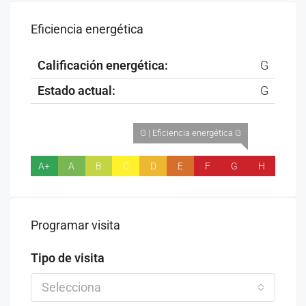
Eficiencia energética
Calificación energética:
G
Estado actual:
G
G | Eficiencia energética G
A+
A
B
C
D
E
F
G
H
Programar visita
Tipo de visita
Selecciona