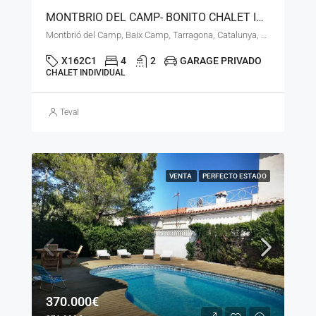
MONTBRIO DEL CAMP- BONITO CHALET INDEPENDIENTE- LS- 180626
Montbrió del Camp, Baix Camp, Tarragona, Catalunya, 43340, España
X162C1
4
2
GARAGE PRIVADO
CHALET INDIVIDUAL
Teval
VENTA
PERFECTO ESTADO
370.000€