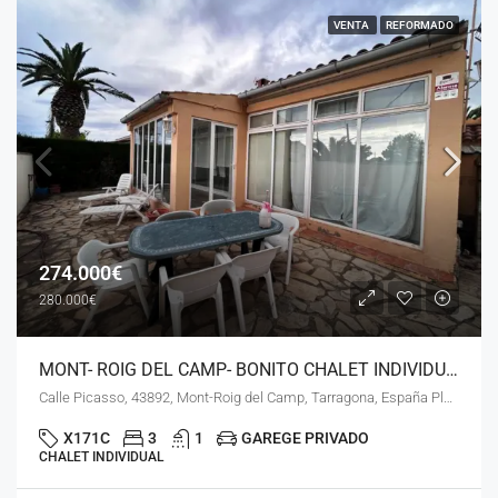
VENTA
REFORMADO
274.000€
280.000€
MONT- ROIG DEL CAMP- BONITO CHALET INDIVIDUAL TOTALMENTE REFORMADO- LN-10326
Calle Picasso, 43892, Mont-Roig del Camp, Tarragona, España Platja de Mont - Roig
X171C
3
1
GAREGE PRIVADO
CHALET INDIVIDUAL