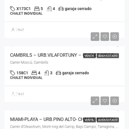
X173C1
5
4
garaje cerrado
CHALET INDIVIDUAL
515.000€
Teval
525.000€
CAMBRILS – URB.VILAFORTUNY – CHALET INDIVIDUAL – 4 DORMITORIOS – GARAJE PRIVADO – LN – 21223
VENTA
BUEN ESTADO
Carrer Moscú, Cambrils
158C1
4
3
garaje cerrado
CHALET INDIVIDUAL
498.000€
Teval
501.000€
MIAMI-PLAYA – URB.PINO ALTO- CHALET INDIVIDUAL – LN-201122-
VENTA
BUEN ESTADO
Carrer d'Oleastrum, Mont-roig del Camp, Bajo Campo, Tarragona, Cataluña, 43300, España