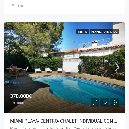
Teval
VENTA
PERFECTO ESTADO
370.000€
376.000€
MIAMI PLAYA- CENTRO- CHALET INDIVIDUAL CON LICENCIA TURÍSTICA – LN – 270226
Miami Platja, Mont-roig del Camp, Baix Camp, Tarragona, Catalunya, 43300, España