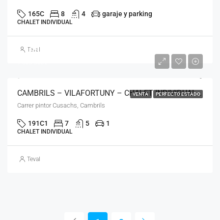
165C
8
4
garaje y parking
CHALET INDIVIDUAL
1.100.000€
Teval
1.600.000€
CAMBRILS – VILAFORTUNY – CHALET INDIVIDUAL – 7 DORMITORIOS – CON PISCINA PRIVADA – LN
VENTA
PERFECTO ESTADO
Carrer pintor Cusachs, Cambrils
191C1
7
5
1
CHALET INDIVIDUAL
Teval