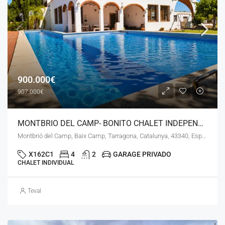
900.000€
907.000€
MONTBRIO DEL CAMP- BONITO CHALET INDEPENDIENTE- LS- 180626
Montbrió del Camp, Baix Camp, Tarragona, Catalunya, 43340, España
X162C1
4
2
GARAGE PRIVADO
CHALET INDIVIDUAL
Teval