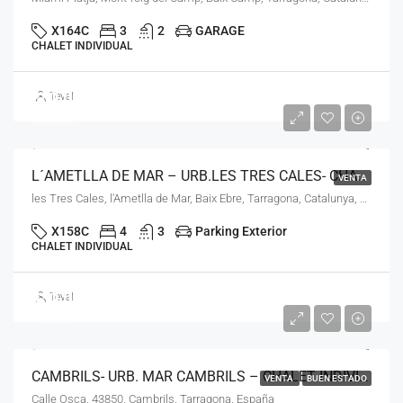
X164C
3
2
GARAGE
CHALET INDIVIDUAL
380.000€
Teval
385.000€
L´AMETLLA DE MAR – URB.LES TRES CALES- CHALET INDEPENDIENTE- LN-21825
VENTA
les Tres Cales, l'Ametlla de Mar, Baix Ebre, Tarragona, Catalunya, 43860, España
X158C
4
3
Parking Exterior
CHALET INDIVIDUAL
430.000€
Teval
465.000€
CAMBRILS- URB. MAR CAMBRILS – CHALET INDIVIDUAL-LN-30425
VENTA
BUEN ESTADO
Calle Osca, 43850, Cambrils, Tarragona, España