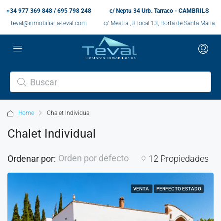
+34 977 369 848 / 695 798 248
c/ Neptu 34 Urb. Tarraco - CAMBRILS
teval@inmobiliaria-teval.com
c/ Mestral, 8 local 13, Horta de Santa Maria
Home
Chalet Individual
Chalet Individual
Orden por defecto
Ordenar por:
12 Propiedades
VENTA
PERFECTO ESTADO