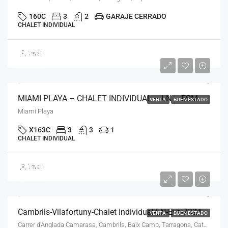
160C
3
2
GARAJE CERRADO
CHALET INDIVIDUAL
495.000€
Teval
498.000€
MIAMI PLAYA – CHALET INDIVIDUAL – LN – ESM- 11724
VENTA
BUEN ESTADO
Miami Playa
X163C
3
3
1
CHALET INDIVIDUAL
845.000€
Teval
860.000€
Cambrils-Vilafortuny-Chalet Individual-LN-Eva-7324
VENTA
BUEN ESTADO
Carrer d'Anglada Camarasa, Cambrils, Baix Camp, Tarragona, Catalunya, 43850, España